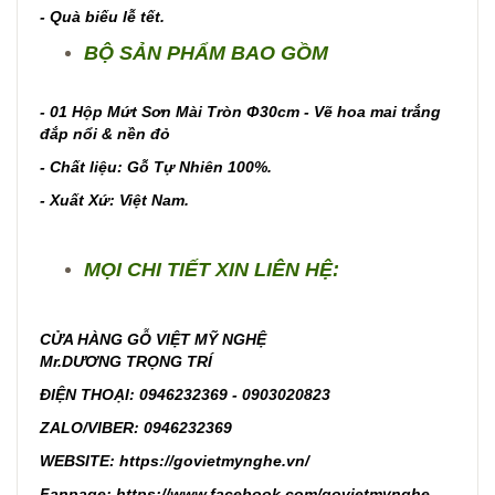
- Quà biếu lễ tết.
BỘ SẢN PHẨM BAO GỒM
- 01 Hộp Mứt Sơn Mài Tròn Φ30cm - Vẽ hoa mai trắng
đắp nổi & nền đỏ
- Chất liệu: Gỗ Tự Nhiên 100%.
- Xuất Xứ: Việt Nam.
MỌI CHI TIẾT XIN LIÊN HỆ:
CỬA HÀNG GỖ VIỆT MỸ NGHỆ
Mr.DƯƠNG TRỌNG TRÍ
ĐIỆN THOẠI: 0946232369 - 0903020823
ZALO/VIBER: 0946232369
WEBSITE:
https://govietmynghe.vn/
Fanpage:
https://www.facebook.com/govietmynghe