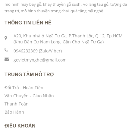
mô hình máy bay gỗ, khay thuyền gỗ sushi, vô lăng tàu gỗ, tượng đá
trang trí, mô hình thuyền trong chai, quà tặng mỹ nghệ
THÔNG TIN LIÊN HỆ
A20, Khu nhà ở Ngã Tư Ga, P.Thạnh Lộc, Q.12, Tp.HCM
(Khu Dân Cư Nam Long, Gần Chợ Ngã Tư Ga)
0946232369 (Zalo/Viber)
govietmynghe@gmail.com
TRUNG TÂM HỖ TRỢ
Đổi Trả - Hoàn Tiền
Vận Chuyển - Giao Nhận
Thanh Toán
Bảo Hành
ĐIỀU KHOẢN