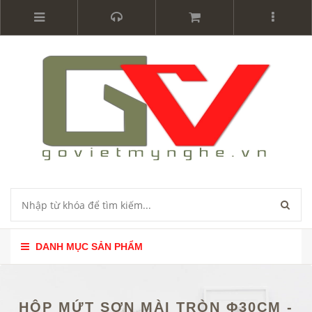
DANH MỤC SẢN PHẨM
HỘP MỨT SƠN MÀI TRÒN Φ30CM -