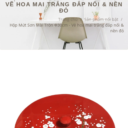
VẼ HOA MAI TRẮNG ĐẮP NỔI & NỀN
ĐỎ
Trang chủ
/
Sản phẩm nổi bật
/
Hộp Mứt Sơn Mài Tròn Φ30cm - Vẽ hoa mai trắng đắp nổi &
nền đỏ