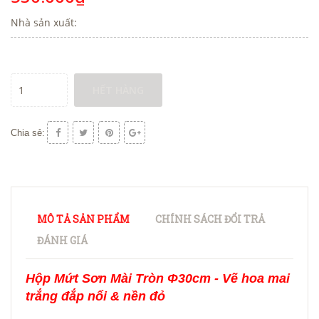
Nhà sản xuất:
HẾT HÀNG
Chia sẻ:
MÔ TẢ SẢN PHẨM
CHÍNH SÁCH ĐỔI TRẢ
ĐÁNH GIÁ
Hộp Mứt Sơn Mài Tròn Φ30cm - Vẽ hoa mai
trắng đắp nổi & nền đỏ