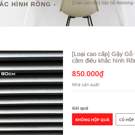
[Loại cao cấp] Gậy Gỗ Batoong
ẮC HÌNH RỒNG -
[Loại cao cấp] Gậy Gỗ
cầm điêu khắc hình Rồn
850.000₫
Nhà sản xuất:
Gói quà
KHÔNG HỘP QUÀ
CÓ HỘP