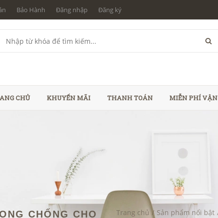
án
Bảo Hành
Đăng nhập
Đăng ký
ANG CHỦ
KHUYẾN MÃI
THANH TOÁN
MIỄN PHÍ VẬ
Trang chủ
/
Sản phẩm nổi bật
OONG CHỐNG CHO