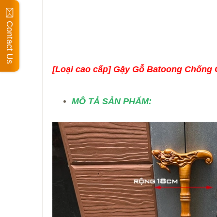
Contact Us
[Loại cao cấp] Gậy Gỗ Batoong Chống C
MÔ TẢ SẢN PHẨM: