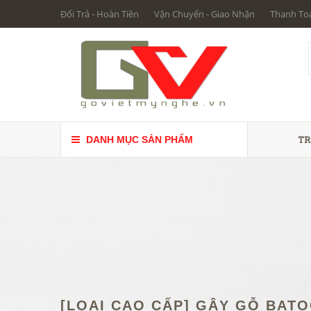
Đổi Trả - Hoàn Tiền
Vận Chuyển - Giao Nhận
Thanh To
TR
DANH MỤC SẢN PHẨM
[LOẠI CAO CẤP] GẬY GỖ BAT