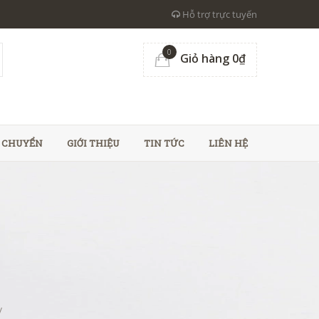
Hỗ trợ trực tuyến
0
Giỏ hàng 0₫
N CHUYỂN
GIỚI THIỆU
TIN TỨC
LIÊN HỆ
/