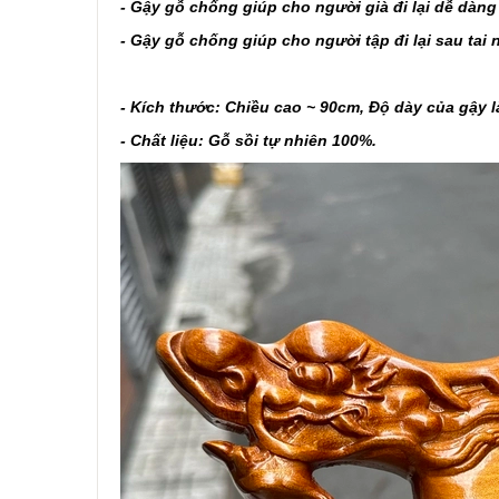
- Gậy gỗ chống giúp cho người già đi lại dễ dàn
- Gậy gỗ chống giúp cho người tập đi lại sau tai n
- Kích thước: Chiều cao ~ 90cm, Độ dày của gậy l
- Chất liệu: Gỗ sồi tự nhiên 100%.