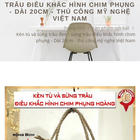
TRÂU ĐIÊU KHẮC HÌNH CHIM PHỤNG
- DÀI 20CM - THỦ CÔNG MỸ NGHỆ
VIỆT NAM
Trang chủ
/
Sản phẩm nổi bật
/
Kèn tù và sừng trâu đen - sừng trâu điêu khắc hình chim
phụng - Dài 20cm - thủ công mỹ nghệ Việt Nam