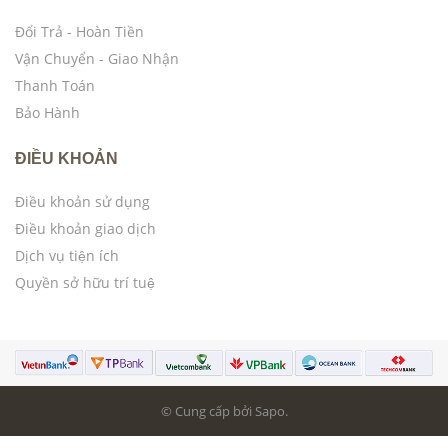
Đổi Trả - Hoàn Tiền
Vận Chuyển - Giao Nhận
Thanh Toán
Bảo Hành
ĐIỀU KHOẢN
Điều khoản sử dụng
Điều khoản giao dịch
Dịch vụ tiện ích
Quyền sở hữu trí tuệ
© Cung cấp bởi Sapo.