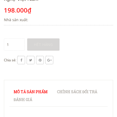
198.000₫
Nhà sản xuất:
HẾT HÀNG
Chia sẻ:
MÔ TẢ SẢN PHẨM
CHÍNH SÁCH ĐỔI TRẢ
ĐÁNH GIÁ