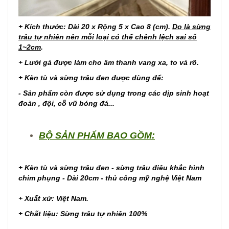
+ Kích thước: Dài 20 x Rộng 5 x Cao 8 (cm).
Do là sừng
trâu tự nhiên nên mỗi loại có thể chênh lệch sai số
1~2cm
.
+ Lưởi gà được làm cho âm thanh vang xa, to và rõ.
+ Kèn tù và sừng trâu đen được dùng để:
- Sản phẩm còn được sử dụng trong các dịp sinh hoạt
đoàn , đội, cỗ vũ bóng đá...
BỘ SẢN PHẨM BAO GỒM:
+ Kèn tù và sừng trâu đen - sừng trâu điêu khắc hình
chim phụng - Dài 20cm - thủ công mỹ nghệ Việt Nam
+ Xuất xứ: Việt Nam.
+ Chất liệu: Sừng trâu tự nhiên 100%