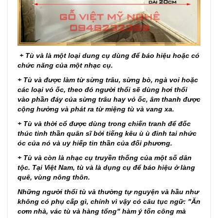
+ Tù và là một loại dung cụ dùng để báo hiệu hoặc có
chức năng của một nhạc cụ.
+ Tù và được làm từ sừng trâu, sừng bò, ngà voi hoặc
các loại vỏ ốc, theo đó người thổi sẽ dùng hơi thổi
vào phần đáy của sừng trâu hay vỏ ốc, âm thanh được
cộng hưởng và phát ra từ miệng tù và vang xa.
+ Tù và thời cổ được dùng trong chiến tranh để đốc
thúc tinh thần quân sĩ bởi tiếng kêu ù ù đinh tai nhức
óc của nó và uy hiếp tin thần của đối phương.
+ Tù và còn là nhạc cụ truyền thống của một số dân
tộc. Tại Việt Nam, tù và là dụng cụ để báo hiệu ở làng
quê, vùng nông thôn.
Những người thổi tù và thường tự nguyện và hầu như
không có phụ cấp gì, chính vì vậy có câu tục ngữ: "Ăn
cơm nhà, vác tù và hàng tổng" hàm ý tốn công mà