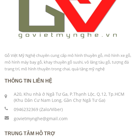
Gỗ Việt Mỹ Nghệ chuyên cung cấp mô hình thuyền gỗ, mô hình xe gỗ,
mô hình máy bay gỗ, khay thuyền gỗ sushi, vô lăng tàu gỗ, tượng đá
trang trí, mô hình thuyền trong chai, quà tặng mỹ nghệ
THÔNG TIN LIÊN HỆ
A20, Khu nhà ở Ngã Tư Ga, P.Thạnh Lộc, Q.12, Tp.HCM
(Khu Dân Cư Nam Long, Gần Chợ Ngã Tư Ga)
0946232369 (Zalo/Viber)
govietmynghe@gmail.com
TRUNG TÂM HỖ TRỢ