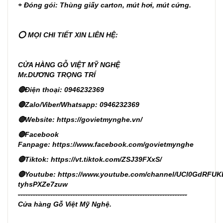
+ Đóng gói: Thùng giấy carton, mút hơi, mút cứng.
⭕ MỌI CHI TIẾT XIN LIÊN HỆ:
CỬA HÀNG GỖ VIỆT MỸ NGHỆ
Mr.DƯƠNG TRỌNG TRÍ
🔴Điện thoại: 0946232369
🔴Zalo/Viber/Whatsapp: 0946232369
🔴Website:
https://govietmynghe.vn/
🔴Facebook
Fanpage:
https://www.facebook.com/govietmynghe
🔴Tiktok:
https://vt.tiktok.com/ZSJ39FXxS/
🔴Youtube:
https://www.youtube.com/channel/UCl0GdRFUK
tyhsPXZe7zuw
--------------------------------------------------------------------
Cửa hàng Gỗ Việt Mỹ Nghệ.