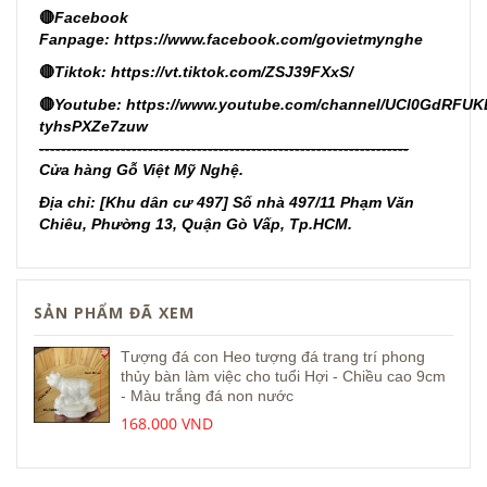
🔴
Facebook
Fanpage:
https://www.facebook.com/govietmynghe
🔴
Tiktok:
https://vt.tiktok.com/ZSJ39FXxS/
🔴
Youtube:
https://www.youtube.com/channel/UCl0GdRFUK
tyhsPXZe7zuw
--------------------------------------------------------------------
Cửa hàng Gỗ Việt Mỹ Nghệ.
Địa chỉ: [Khu dân cư 497] Số nhà 497/11 Phạm Văn
Chiêu, Phường 13, Quận Gò Vấp, Tp.HCM.
SẢN PHẨM ĐÃ XEM
Tượng đá con Heo tượng đá trang trí phong
thủy bàn làm việc cho tuổi Hợi - Chiều cao 9cm
- Màu trắng đá non nước
168.000 VND