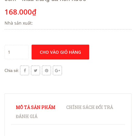
168.000₫
Nhà sản xuất:
CHO VÀO GIỎ HÀNG
Chia sẻ:
MÔ TẢ SẢN PHẨM
CHÍNH SÁCH ĐỔI TRẢ
ĐÁNH GIÁ