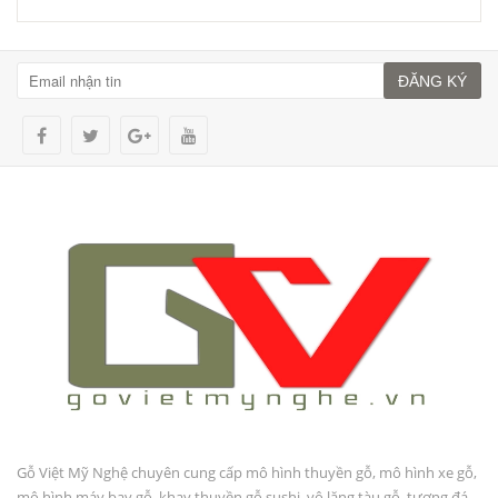
ĐĂNG KÝ
Gỗ Việt Mỹ Nghệ chuyên cung cấp mô hình thuyền gỗ, mô hình xe gỗ,
mô hình máy bay gỗ, khay thuyền gỗ sushi, vô lăng tàu gỗ, tượng đá