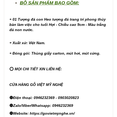
BỘ SẢN PHẨM BAO GỒM:
+ 01 Tượng đá con Heo tượng đá trang trí phong thủy
bàn làm việc cho tuổi Hợi - Chiều cao 9cm - Màu trắng
đá non nước.
+ Xuất xứ: Việt Nam.
+ Đóng gói: Thùng giấy carton, mút hơi, mút cứng.
⭕
MỌI CHI TIẾT XIN LIÊN HỆ:
CỬA HÀNG GỖ VIỆT MỸ NGHỆ
🔴
Điện thoại: 0946232369 - 0903020823
🔴
Zalo/Viber/Whatsapp: 0946232369
🔴
Website:
https://govietmynghe.vn/