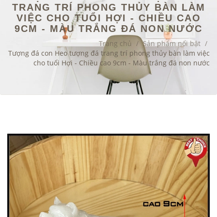
TRANG TRÍ PHONG THỦY BÀN LÀM
VIỆC CHO TUỔI HỢI - CHIỀU CAO
9CM - MÀU TRẮNG ĐÁ NON NƯỚC
Trang chủ
/
Sản phẩm nổi bật
/
Tượng đá con Heo tượng đá trang trí phong thủy bàn làm việc
cho tuổi Hợi - Chiều cao 9cm - Màu trắng đá non nước