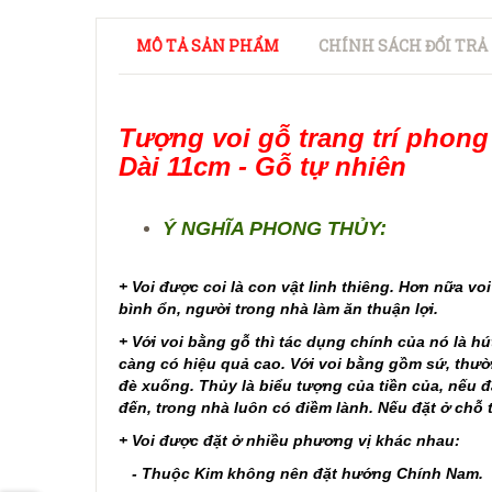
MÔ TẢ SẢN PHẨM
CHÍNH SÁCH ĐỔI TRẢ
Tượng voi gỗ trang trí phong
Dài 11cm - Gỗ tự nhiên
Ý NGHĨA PHONG THỦY:
+ Voi được coi là con vật linh thiêng. Hơn nữa vo
bình ổn, người trong nhà làm ăn thuận lợi.
+ Với voi bằng gỗ thì tác dụng chính của nó là hút
càng có hiệu quả cao. Với voi bằng gồm sứ, thư
đè xuống. Thủy là biểu tượng của tiền của, nếu đặt
đến, trong nhà luôn có điềm lành. Nếu đặt ở chỗ tà
+ Voi được đặt ở nhiều phương vị khác nhau:
- Thuộc Kim không nên đặt hướng Chính Nam.