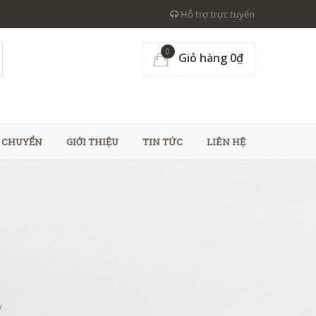
Hỗ trợ trực tuyến
0
Giỏ hàng 0₫
N CHUYỂN
GIỚI THIỆU
TIN TỨC
LIÊN HỆ
/