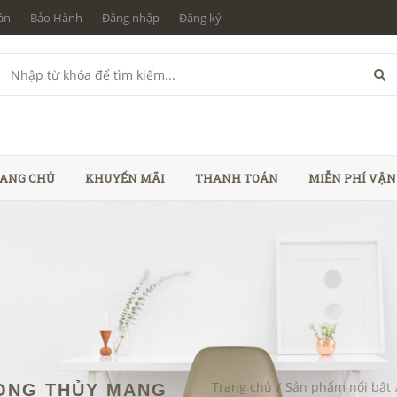
án
Bảo Hành
Đăng nhập
Đăng ký
ANG CHỦ
KHUYẾN MÃI
THANH TOÁN
MIỄN PHÍ VẬ
Trang chủ
/
Sản phẩm nổi bật
HONG THỦY MANG