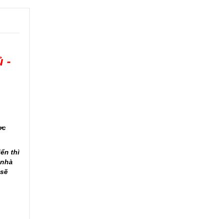
 -
ợc
ển thì
 nhà
 sẽ