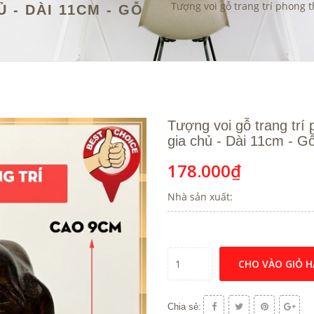
Tượng voi gỗ trang trí phong 
 - DÀI 11CM - GỖ
Tượng voi gỗ trang trí
gia chủ - Dài 11cm - G
178.000₫
Nhà sản xuất:
CHO VÀO GIỎ 
Chia sẻ: