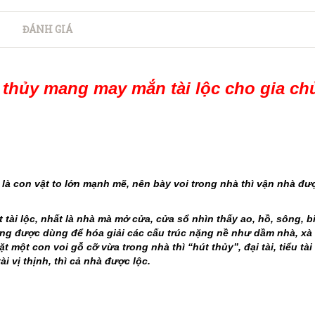
ĐÁNH GIÁ
 thủy mang may mắn tài lộc cho gia chủ
i là con vật to lớn mạnh mẽ, nên bày voi trong nhà thì vận nhà đư
 tài lộc, nhất là nhà mà mở cửa, cửa sổ nhìn thấy ao, hồ, sông, bi
ờng được dùng để hóa giải các cấu trúc nặng nề như dầm nhà, xà
 một con voi gỗ cỡ vừa trong nhà thì “hút thủy”, đại tài, tiểu tài
i vị thịnh, thì cả nhà được lộc.