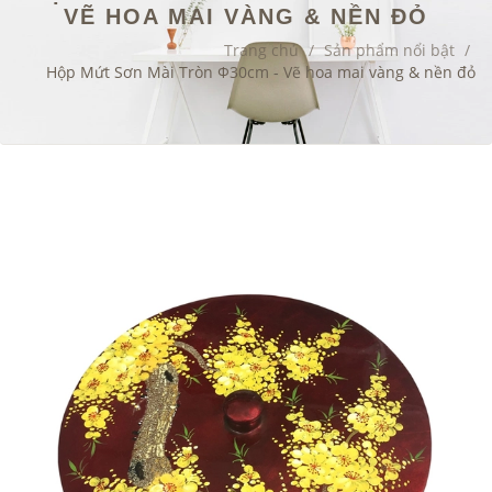
VẼ HOA MAI VÀNG & NỀN ĐỎ
Trang chủ
/
Sản phẩm nổi bật
/
Hộp Mứt Sơn Mài Tròn Φ30cm - Vẽ hoa mai vàng & nền đỏ