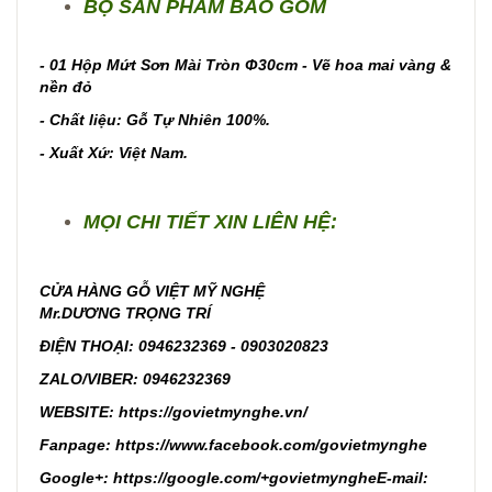
BỘ SẢN PHẨM BAO GỒM
- 01 Hộp Mứt Sơn Mài Tròn Φ30cm - Vẽ hoa mai vàng &
nền đỏ
- Chất liệu: Gỗ Tự Nhiên 100%.
- Xuất Xứ: Việt Nam.
MỌI CHI TIẾT XIN LIÊN HỆ:
CỬA HÀNG GỖ VIỆT MỸ NGHỆ
Mr.DƯƠNG TRỌNG TRÍ
ĐIỆN THOẠI: 0946232369 - 0903020823
ZALO/VIBER: 0946232369
WEBSITE:
https://govietmynghe.vn/
Fanpage:
https://www.facebook.com/govietmynghe
Google+:
https://google.com/+govietmynghe
E-mail: