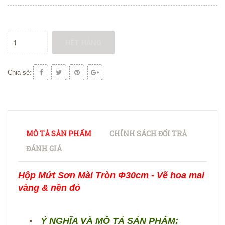
HẾT HÀNG
Chia sẻ:
MÔ TẢ SẢN PHẨM
CHÍNH SÁCH ĐỔI TRẢ
ĐÁNH GIÁ
Hộp Mứt Sơn Mài Tròn Φ30cm - Vẽ hoa mai
vàng & nền đỏ
Ý NGHĨA VÀ MÔ TẢ SẢN PHẨM: