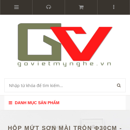
DANH MỤC SẢN PHẨM
HỘP MỨT SƠN MÀI TRÒN Φ30CM -