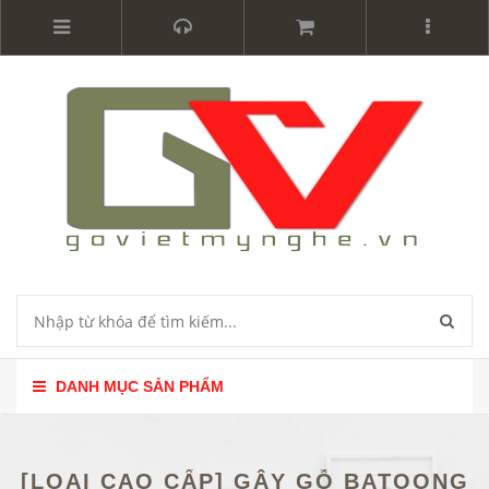
DANH MỤC SẢN PHẨM
[LOẠI CAO CẤP] GẬY GỖ BATOONG