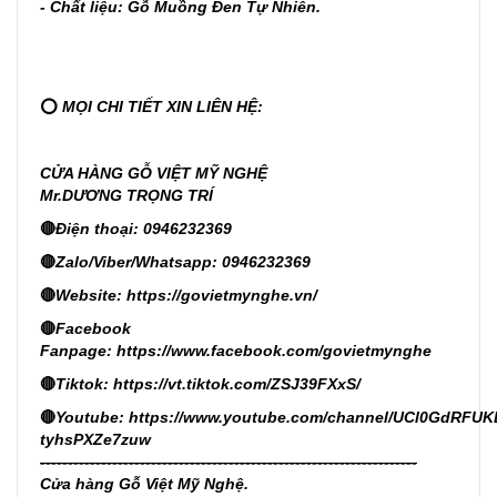
- Chất liệu: Gỗ Muồng Đen Tự Nhiên.
⭕
MỌI CHI TIẾT XIN LIÊN HỆ:
CỬA HÀNG GỖ VIỆT MỸ NGHỆ
Mr.DƯƠNG TRỌNG TRÍ
🔴
Điện thoại: 0946232369
🔴
Zalo/Viber/Whatsapp: 0946232369
🔴
Website:
https://govietmynghe.vn/
🔴
Facebook
Fanpage:
https://www.facebook.com/govietmynghe
🔴
Tiktok:
https://vt.tiktok.com/ZSJ39FXxS/
🔴
Youtube:
https://www.youtube.com/channel/UCl0GdRFUK
tyhsPXZe7zuw
--------------------------------------------------------------------
Cửa hàng Gỗ Việt Mỹ Nghệ.