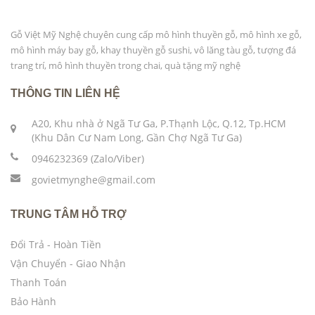
Gỗ Việt Mỹ Nghệ chuyên cung cấp mô hình thuyền gỗ, mô hình xe gỗ,
mô hình máy bay gỗ, khay thuyền gỗ sushi, vô lăng tàu gỗ, tượng đá
trang trí, mô hình thuyền trong chai, quà tặng mỹ nghệ
THÔNG TIN LIÊN HỆ
A20, Khu nhà ở Ngã Tư Ga, P.Thạnh Lộc, Q.12, Tp.HCM
(Khu Dân Cư Nam Long, Gần Chợ Ngã Tư Ga)
0946232369 (Zalo/Viber)
govietmynghe@gmail.com
TRUNG TÂM HỖ TRỢ
Đổi Trả - Hoàn Tiền
Vận Chuyển - Giao Nhận
Thanh Toán
Bảo Hành