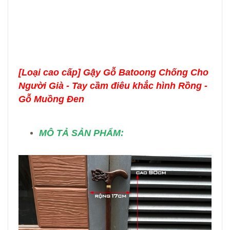
[Loại cao cấp] Gậy Gỗ Batoong Chống Cho
Người Già - Tay cầm điêu khắc hình Rồng -
Gỗ Muồng Đen
MÔ TẢ SẢN PHẨM: