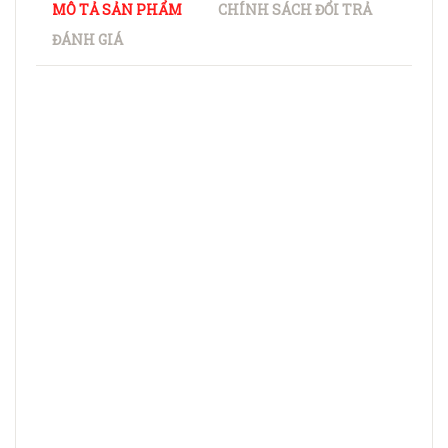
MÔ TẢ SẢN PHẨM
CHÍNH SÁCH ĐỔI TRẢ
ĐÁNH GIÁ