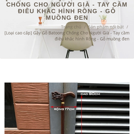
CHỐNG CHO NGƯỜI GIÀ - TAY CẦM
ĐIÊU KHẮC HÌNH RỒNG - GỖ
MUỒNG ĐEN
Trang chủ
/
Sản phẩm nổi bật
/
[Loại cao cấp] Gậy Gỗ Batoong Chống Cho Người Già - Tay cầm
điêu khắc hình Rồng - Gỗ muồng đen