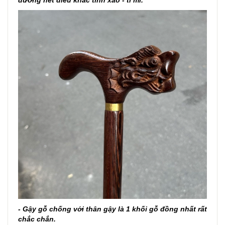
đường nét điêu khắc tinh xảo - tỉ mĩ.
- Gậy gỗ chống với thân gậy là 1 khối gỗ đồng nhất rất
chắc chắn.